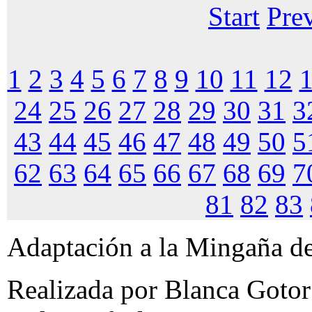
Start
Pre
1
2
3
4
5
6
7
8
9
10
11
12
24
25
26
27
28
29
30
31
3
43
44
45
46
47
48
49
50
5
62
63
64
65
66
67
68
69
7
81
82
83
Adaptación a la Mingaña de
Realizada por Blanca Gotor 