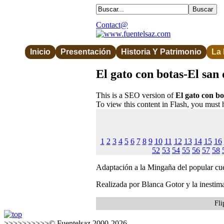
Contact@
Inicio
Presentación
Historia Y Patrimonio
La
El gato con botas-El san
This is a SEO version of
El gato con b
To view this content in Flash, you must 
1
2
3
4
5
6
7
8
9
10
11
12
13
14
15
16
52
53
54
55
56
57
58
Adaptación a la Mingaña del popular cu
Realizada por Blanca Gotor y la inestim
Fli
>>>>>>>>>>© Fuentelsaz 2000-2026