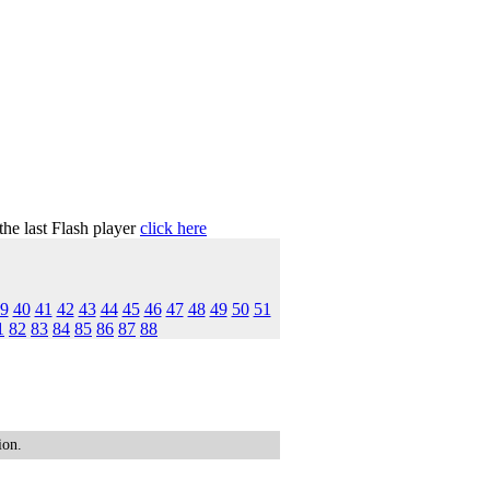
the last Flash player
click here
9
40
41
42
43
44
45
46
47
48
49
50
51
1
82
83
84
85
86
87
88
ion.