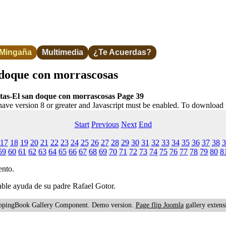
 Mingaña
Multimedia
¿Te Acuerdas?
 doque con morrascosas
otas-El san doque con morrascosas Page 39
have version 8 or greater and Javascript must be enabled. To download 
Start
Previous
Next
End
17
18
19
20
21
22
23
24
25
26
27
28
29
30
31
32
33
34
35
36
37
38
3
59
60
61
62
63
64
65
66
67
68
69
70
71
72
73
74
75
76
77
78
79
80
8
ento.
able ayuda de su padre Rafael Gotor.
ppingBook Gallery Component. Demo version.
Page flip Joomla
gallery extens