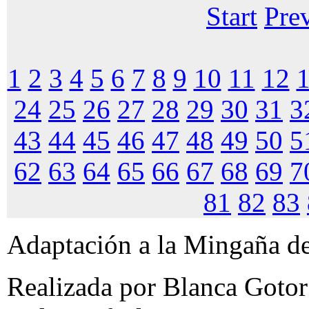
Start
Pre
1
2
3
4
5
6
7
8
9
10
11
12
24
25
26
27
28
29
30
31
3
43
44
45
46
47
48
49
50
5
62
63
64
65
66
67
68
69
7
81
82
83
Adaptación a la Mingaña de
Realizada por Blanca Gotor 